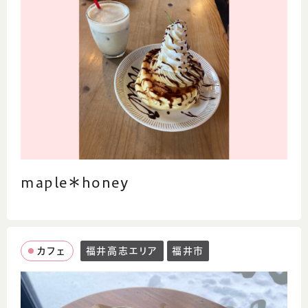
maple＊honey
カフェ
福井高志エリア
福井市