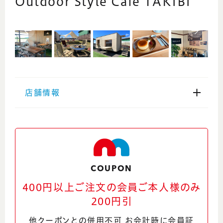
Outdoor Style Cafe TAKIBI
店舗情報
住所
福井県福井市川合鷲塚町25-10-1
電話番号
COUPON
0776-43-9548
400円以上ご注文の会員ご本人様のみ
200円引
ウェブサイト
他クーポンとの併用不可 お会計時に会員証