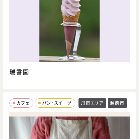
瑞香園
カフェ
パン・スイーツ
丹南エリア
越前市