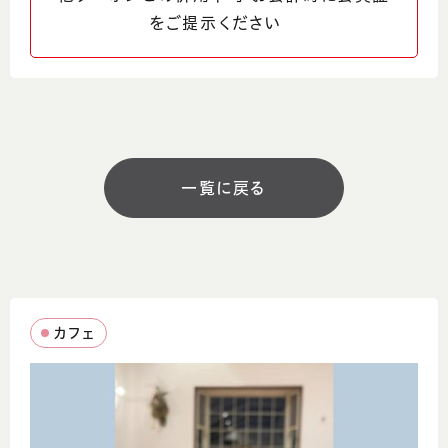
https://takibi.cafe/
をご提示ください
営業時間
10:00～19:00（L.O18:30）
定休日
火曜日
一覧に戻る
駐車場
有（10）
コメント
カフェ
アウトドアな雰囲気の中で楽しめるカフェで
す。体験メニューや焚火プラン、ドッグランもご
ざいます。 手ぶらでお気軽にアウトドアをお楽
しみください。