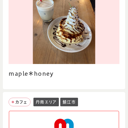
maple＊honey
カフェ
丹南エリア
鯖江市