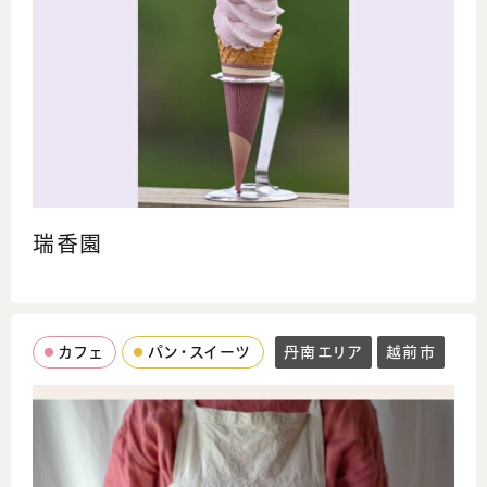
瑞香園
カフェ
パン・スイーツ
丹南エリア
越前市