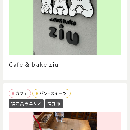
Cafe & bake ziu
カフェ
パン・スイーツ
福井高志エリア
福井市