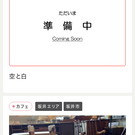
空と白
カフェ
坂井エリア
坂井市