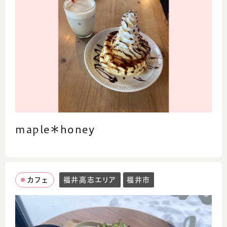
maple＊honey
カフェ
福井高志エリア
福井市