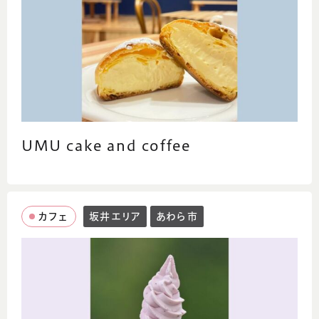
朝からお酒が呑める
毎日、日替りランチ（7～8 品ついてます）
モーニングに、秋田県産天然生はちみつがつ
いてます。
UMU cake and coffee
カフェ
坂井エリア
あわら市