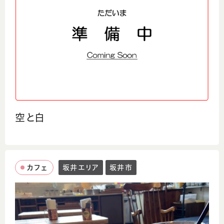
空と白
カフェ
坂井エリア
坂井市