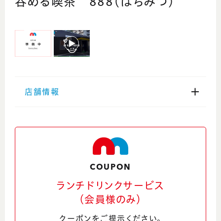
呑める喫茶 888（はちみつ）
店舗情報
住所
〒916-0046 福井県鯖江市横江町２丁目２
−１
Google Maps
COUPON
ランチドリンクサービス
電話番号
（会員様のみ）
080-6366-0085
クーポンをご提示ください。