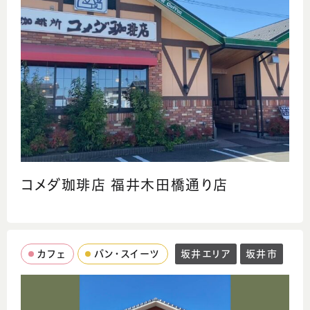
コメダ珈琲店 福井木田橋通り店
カフェ
パン・スイーツ
坂井エリア
坂井市