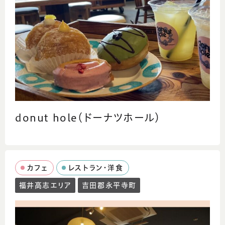
donut hole（ドーナツホール）
カフェ
レストラン・洋食
福井高志エリア
吉田郡永平寺町