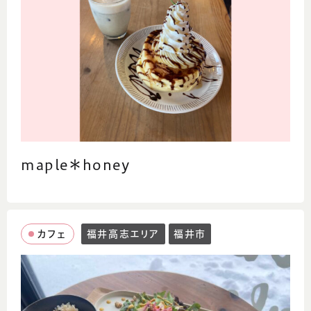
maple＊honey
カフェ
福井高志エリア
福井市