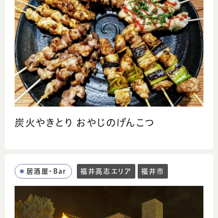
炭火やきとり おやじのげんこつ
居酒屋・Bar
福井高志エリア
福井市