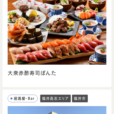
大衆赤酢寿司ぼんた
居酒屋・Bar
福井高志エリア
福井市