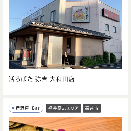
活ろばた 弥吉 大和田店
居酒屋・Bar
福井高志エリア
福井市