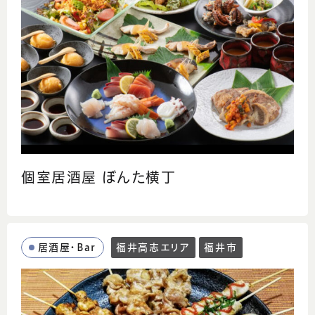
個室居酒屋 ぼんた横丁
居酒屋・Bar
福井高志エリア
福井市