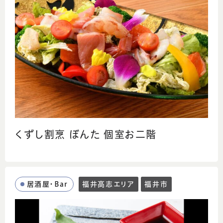
くずし割烹 ぼんた 個室お二階
居酒屋・Bar
福井高志エリア
福井市