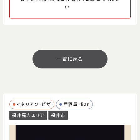
http://bonta.co.jp/honten-ninomiya/
い
営業時間
16:00～24:00（L.O23:30）
定休日
火曜日（祝日、祝前日は営業）
一覧に戻る
駐車場
有
コメント
イタリアン・ピザ
居酒屋・Bar
ぼんた本店の居心地良い空間で、福井の土地
福井高志エリア
福井市
の新鮮な魚介や黒毛和牛、旬の野菜などを使
用した四季折々のお料理と共に楽しいひとと
きを、ごゆっくり、お過ごしください。