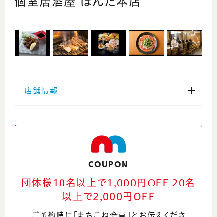
個室居酒屋 ぼんた本店
店舗情報
住所
福井県福井市二の宮2丁目8番75号
電話番号
COUPON
0776-22-2235
団体様10名以上で1,000円OFF 20名
以上で2,000円OFF
ウェブサイト
ご予約時に「まちこね会員」とお伝えくださ