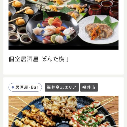
個室居酒屋 ぼんた横丁
居酒屋・Bar
福井高志エリア
福井市