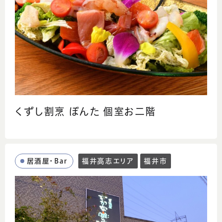
くずし割烹 ぼんた 個室お二階
居酒屋・Bar
福井高志エリア
福井市