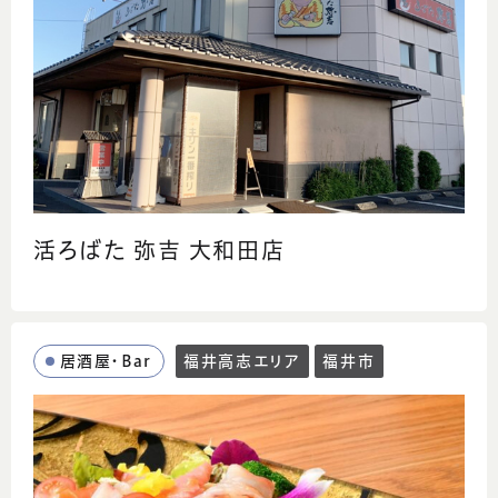
活ろばた 弥吉 大和田店
居酒屋・Bar
福井高志エリア
福井市