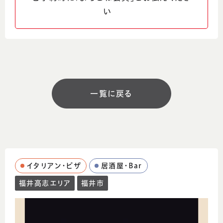
い
ウェブサイト
http://bonta.co.jp/sushi/
営業時間
16:00～24:00（L.O23:00）
一覧に戻る
定休日
日曜日、日曜日が祝前日の時は営業
コメント
江戸前寿司で伝統的に使用されてきた「赤
イタリアン・ピザ
居酒屋・Bar
酢」。 「赤酢シャリ」をぜひご堪能ください。
福井高志エリア
福井市