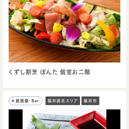
くずし割烹 ぼんた 個室お二階
居酒屋・Bar
福井高志エリア
福井市