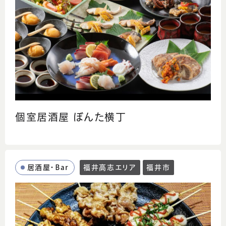
個室居酒屋 ぼんた横丁
居酒屋・Bar
福井高志エリア
福井市