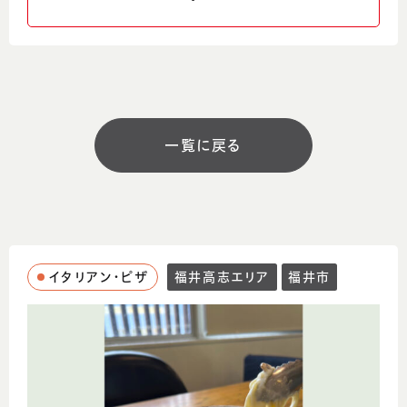
SNS
営業時間
11:30～14:30（L.O14:00） 18:00～
一覧に戻る
22:00（L.O21:30）
定休日
日曜日
イタリアン・ピザ
福井高志エリア
福井市
駐車場
店舗前と横にあり
コメント
福井問屋団地、福井テレビの本社前にあるこ