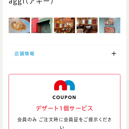
aggi(アギー)
店舗情報
住所
〒918-8231 福井県福井市問屋町４丁目７０
１
Google Maps
COUPON
デザート1個サービス
電話番号
会員のみ ご注文時に会員証をご提示くださ
0776-26-6003
い