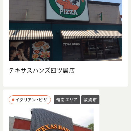
テキサスハンズ四ツ居店
イタリアン・ピザ
嶺南エリア
敦賀市