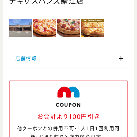
テキサスハンズ鯖江店
店舗情報
住所
福井県鯖江市有定町3丁目2-12
電話番号
COUPON
0778-54-3330
お会計より100円引き
他クーポンとの併用不可・1人1日1回利用可
ウェブサイト