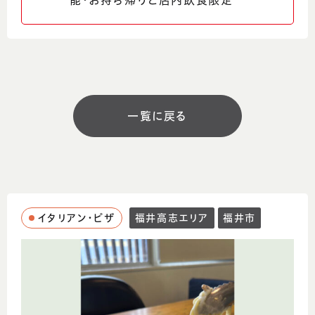
能・お持ち帰りと店内飲食限定
http://www.texas-hands.jp/
営業時間
10:30～22:30（L.O22:00）
定休日
一覧に戻る
年中無休
駐車場
有
イタリアン・ピザ
福井高志エリア
福井市
コメント
ピザ専門店、テキサスハンズでは手作りの出
来立てピザをお届けしています。店内での飲食
とお持ち帰りは、手作りピザが全品宅配価格
より半額！