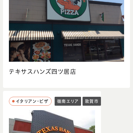
テキサスハンズ四ツ居店
イタリアン・ピザ
嶺南エリア
敦賀市