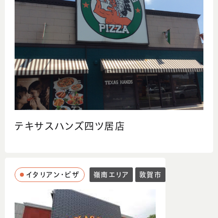
テキサスハンズ四ツ居店
イタリアン・ピザ
嶺南エリア
敦賀市