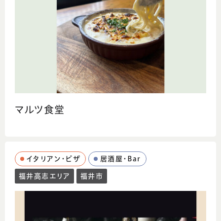
コメント
パスタやグラタン、ピザを中心に、2～3週間ご
とにメニューが変わる欧風食堂。
緑豊かで見て癒されるおしゃれな空間で、ゆ
っくり食事を楽しめる大人の一軒です。
マルツ食堂
イタリアン・ピザ
居酒屋・Bar
福井高志エリア
福井市