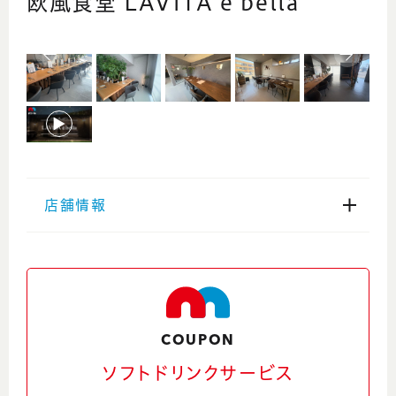
欧風食堂 LAVITA é bella
店舗情報
住所
〒918-8205 福井県福井市北四ツ居３丁目
１５−７６
Google Maps
COUPON
ソフトドリンクサービス
電話番号