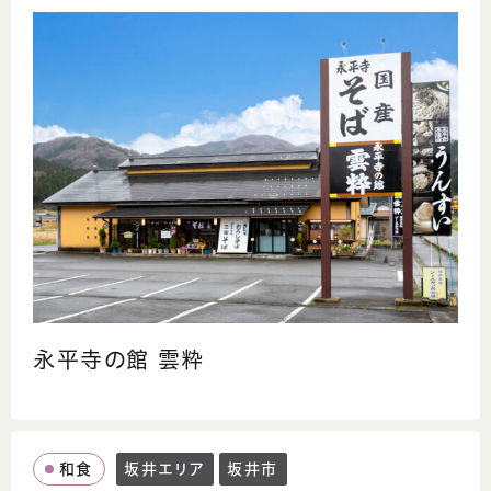
永平寺の館 雲粋
和食
坂井エリア
坂井市