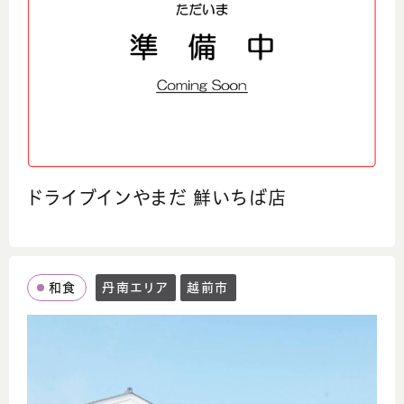
駐車場
あり
コメント
「その日、その海。その魚。」
今日の海がくれた恵みを、今日のうちに。
当店では、毎朝市場で仕入れた鮮魚を、日替わ
りでご提供しています。
ドライブインやまだ 鮮いちば店
“今日は何が食べられるんだろう”という楽し
みを、ぜひ感じてください。
新鮮さと季節感を大切にした、海のごちそうを
どうぞ。
和食
丹南エリア
越前市