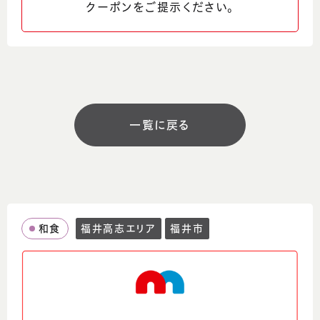
クーポンをご提示ください。
0776-89-1143
ウェブサイト
https://sushi-sakudaya.foodre.jp/
SNS
一覧に戻る
営業時間
8:30～10:00
10:30～14:30（ラストオーダー14:15）
和食
福井高志エリア
福井市
定休日
日曜日、水曜日