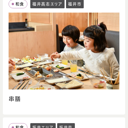
和食
福井高志エリア
福井市
串膳
和食
坂井エリア
坂井市