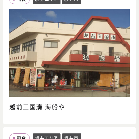
越前三国湊 海船や
和食
坂井エリア
坂井市