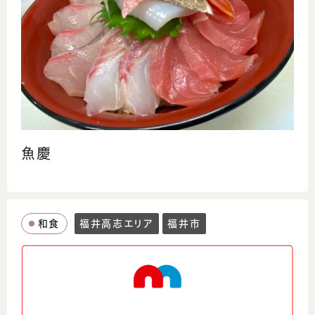
魚慶
和食
福井高志エリア
福井市