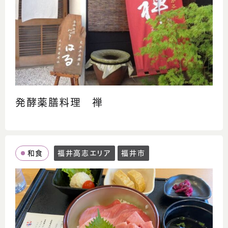
発酵薬膳料理 禅
和食
福井高志エリア
福井市