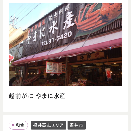
越前がに やまに水産
和食
福井高志エリア
福井市