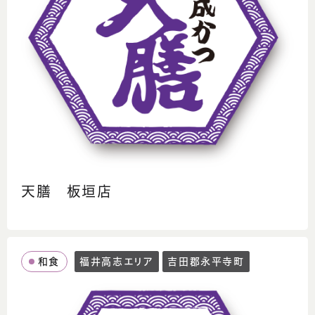
天膳 板垣店
和食
福井高志エリア
吉田郡永平寺町