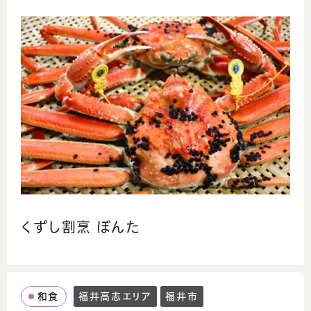
くずし割烹 ぼんた
和食
福井高志エリア
福井市