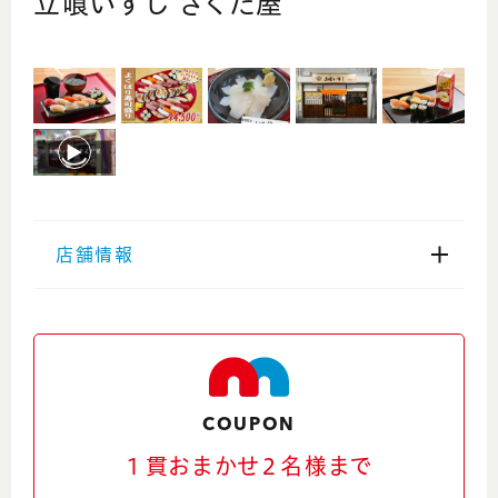
立喰いすし さくだ屋
店舗情報
住所
〒910-0836 福井県福井市大和田１丁目１０
１
Google Maps
COUPON
１貫おまかせ２名様まで
電話番号