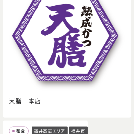
天膳 本店
和食
福井高志エリア
福井市