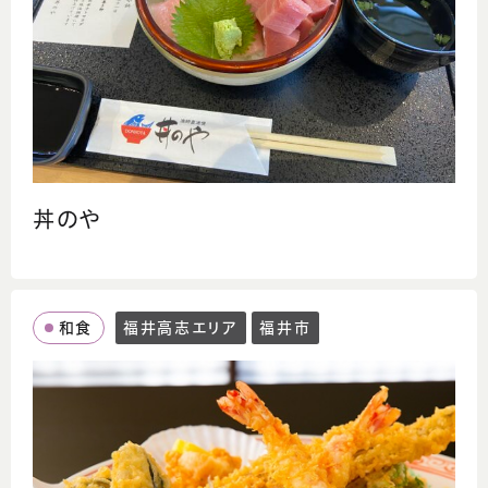
丼のや
和食
福井高志エリア
福井市