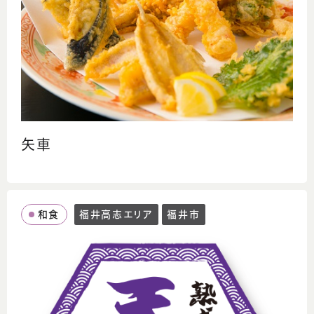
矢車
和食
福井高志エリア
福井市