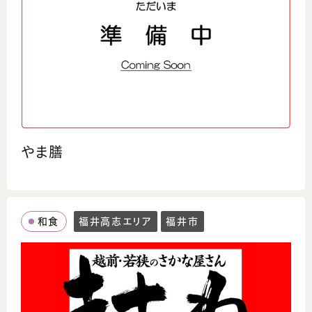
やま膳
和食
福井高志エリア
福井市