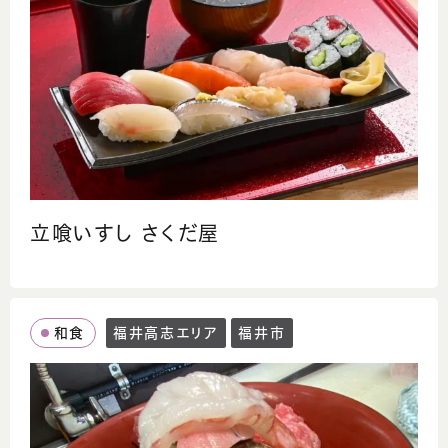
立喰いすし さくだ屋
和食
福井高志エリア
福井市