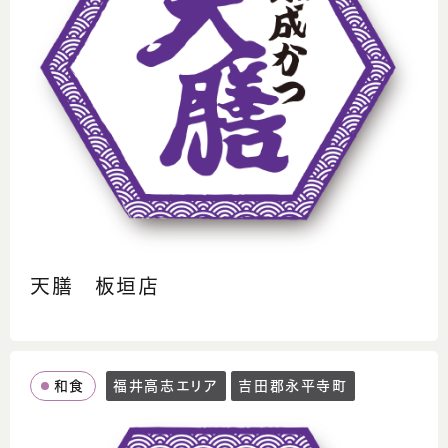
天膳 板垣店
和食
福井高志エリア
吉田郡永平寺町