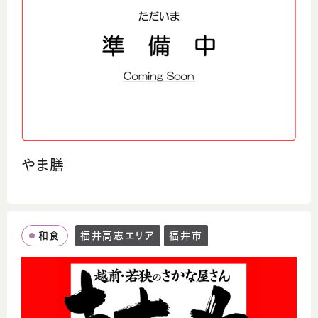
やま膳
和食
福井高志エリア
福井市