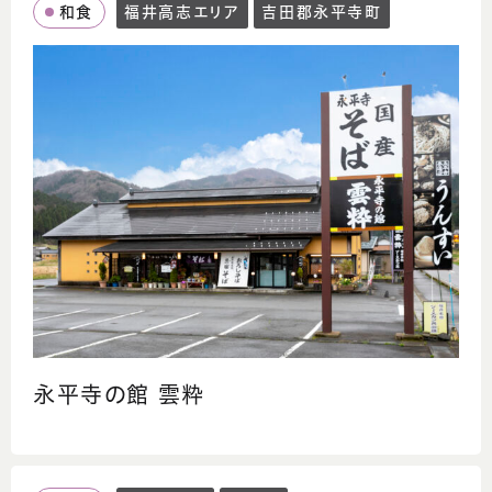
和食
福井高志エリア
吉田郡永平寺町
永平寺の館 雲粋