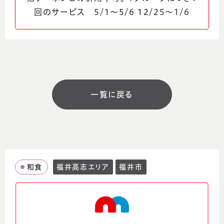
回のサービス 5/1～5/6 12/25～1/6
定休日
不定休
コメント
日本海が一望できるテーブル席でごゆっくり、
日本海の幸をお召し上がりいただけます。冬場
一覧に戻る
は越前ガニ、セイコガニ等三国港とれとれの
魚を使った海鮮丼等、メニューも豊富に取りそ
ろえてあります。
和食
福井高志エリア
福井市