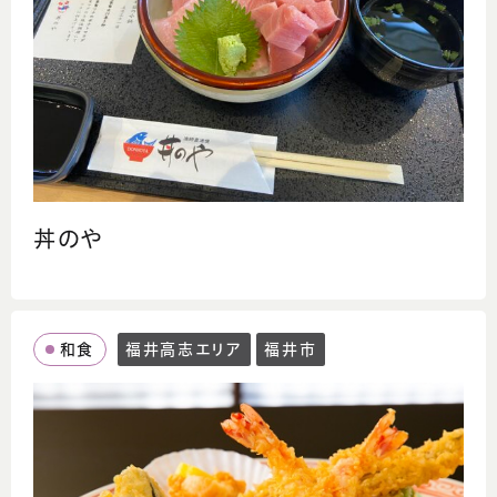
丼のや
和食
福井高志エリア
福井市