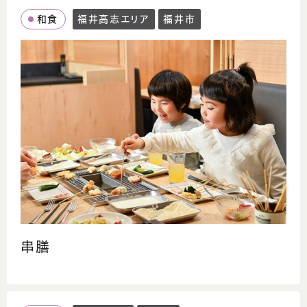
和食
福井高志エリア
福井市
串膳