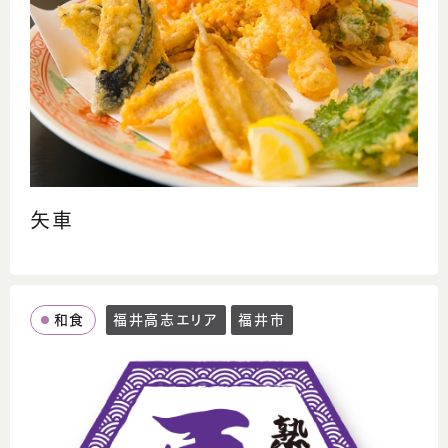
矢車
和食
福井高志エリア
福井市