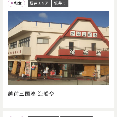
和食
坂井エリア
坂井市
越前三国湊 海船や