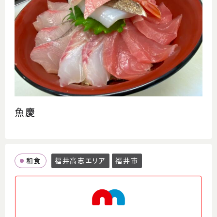
魚慶
和食
福井高志エリア
福井市