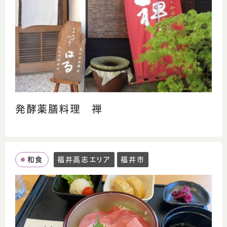
発酵薬膳料理 禅
和食
福井高志エリア
福井市