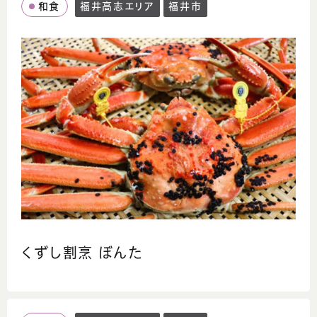
和食
福井高志エリア
福井市
くずし割烹 ぼんた