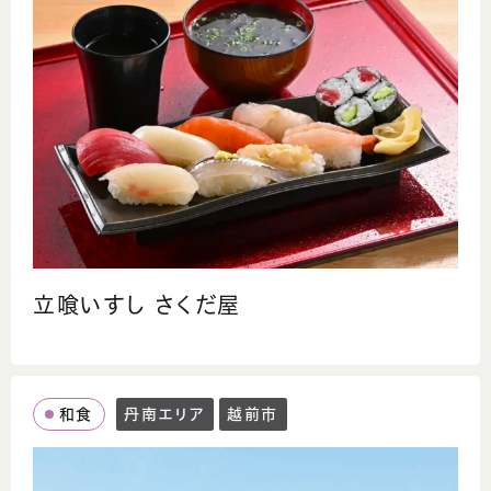
立喰いすし さくだ屋
和食
丹南エリア
越前市