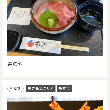
丼のや
和食
福井高志エリア
福井市