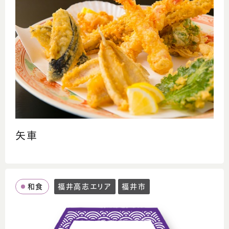
矢車
和食
福井高志エリア
福井市