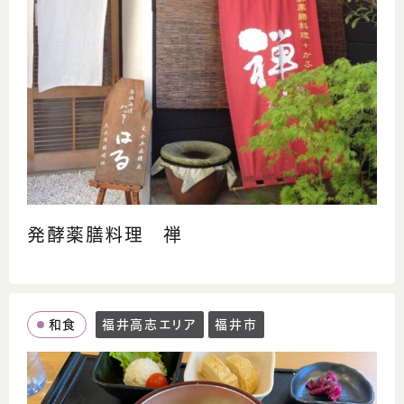
発酵薬膳料理 禅
和食
福井高志エリア
福井市