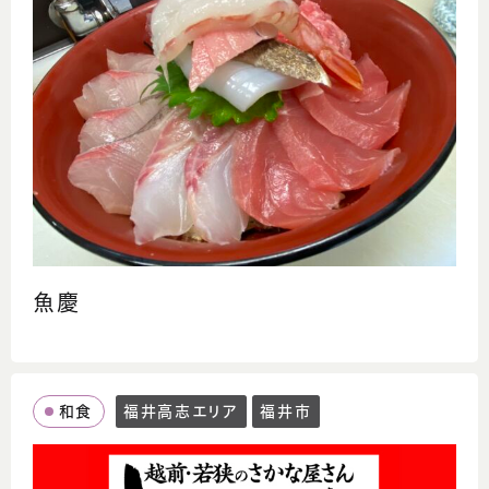
魚慶
和食
福井高志エリア
福井市