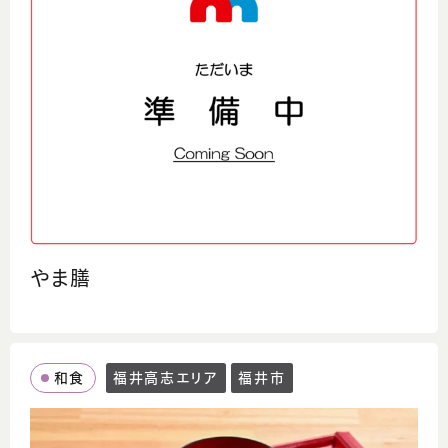
やま膳
和食
福井高志エリア
福井市