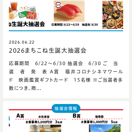
2026.06.22
2026まちこね生誕大抽選会
応募期間 6/22～6/30 抽選会 6/30 ご 当
選 者 発 表 A賞 福井コロナシネマワール
ド 映画鑑賞ギフトカード 15名様 ※ご当選者多
数につき、商...
抽選会情報