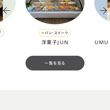
パン・スイーツ
洋菓子JUN
UMU ca
一覧を見る