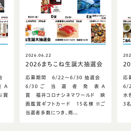
2026.06.22
202
2026まちこね生誕大抽選会
2
選会
応募期間 6/22～6/30 抽選会
応
 A
6/30 ご 当 選 者 発 表 A
6
 お買
賞 福井コロナシネマワールド 映
水
画鑑賞ギフトカード 15名様 ※ご
3名
当選者多数につき、商...