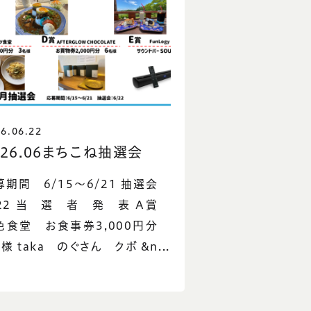
6.06.22
026.06まちこね抽選会
募期間 6/15～6/21 抽選会
/22 当 選 者 発 表 A賞
色食堂 お食事券3,000円分
様 taka のぐさん クボ &n...