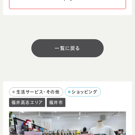
ウェブサイト
https://bonheurvient.com/
営業時間
10:00～17:00
一覧に戻る
定休日
月曜日、祝日 土日は予約営業
駐車場
有
生活サービス・その他
ショッピング
福井高志エリア
福井市
コメント
造花、ドライフラワー、人工観葉植物の専門店
です。 ブライダルアイテム、ギフト、インテリア
などお気軽にお問合わせください。