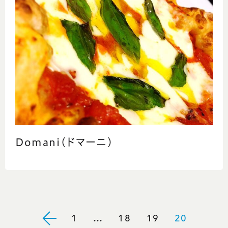
Domani(ドマーニ)
1
…
18
19
20