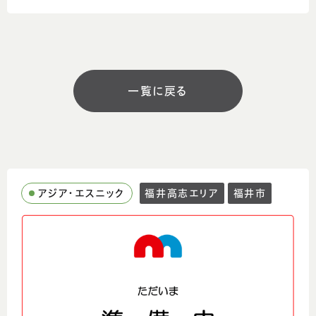
ウェブサイト
https://indian-restaurant-
896.business.site/
営業時間
一覧に戻る
11:00～15:00、17:00～22:00
定休日
月曜日
アジア・エスニック
福井高志エリア
福井市
駐車場
有