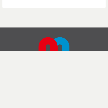
運営会社
株式会社 Co-creation
〒910-0826 福井県福井市上中町26-36-1
Tel. 050-1809-3561