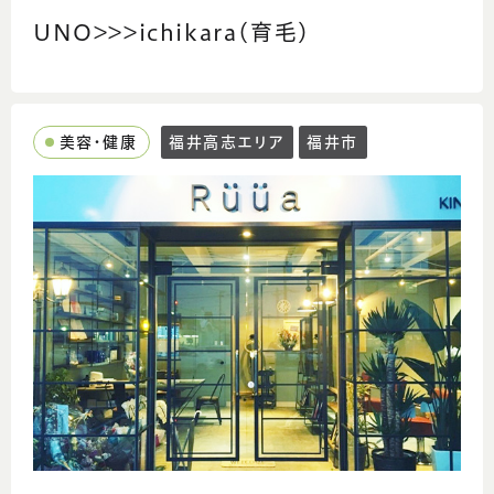
UNO>>>ichikara(育毛)
美容・健康
福井高志エリア
福井市