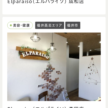
Elparaiso(エルパライソ) 成和店
美容・健康
福井高志エリア
福井市