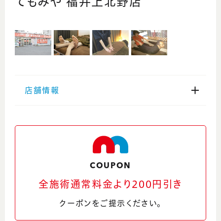
てもみや 福井上北野店
店舗情報
住所
福井県福井市上北野1丁目25-13
Google Maps
COUPON
電話番号
全施術通常料金より200円引き
0776-43-9550
クーポンをご提示ください。