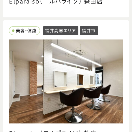
Elparaiso(エルパライソ) 森田店
美容・健康
福井高志エリア
福井市