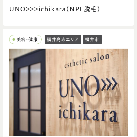
UNO>>>ichikara(NPL脱毛)
美容・健康
福井高志エリア
福井市