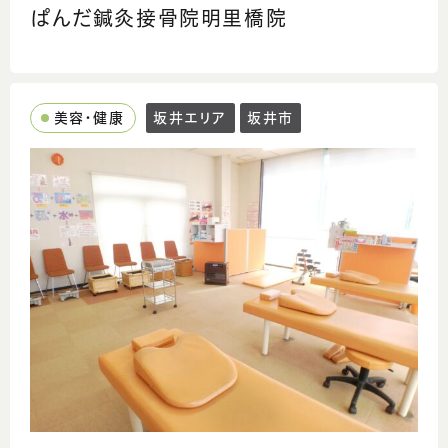
ぱんだ鍼灸接骨院明里橋院
美容・健康
坂井エリア
坂井市