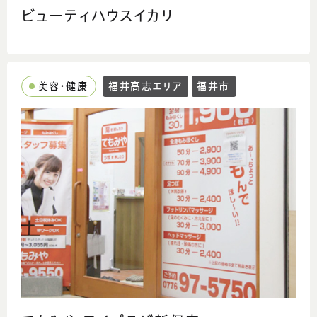
ビューティハウスイカリ
美容・健康
福井高志エリア
福井市