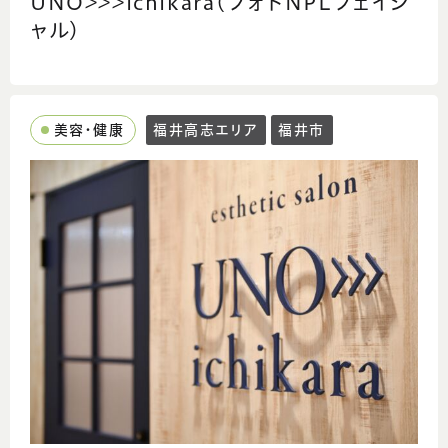
UNO>>>ichikara(フォトNPLフェイシ
ャル)
美容・健康
福井高志エリア
福井市