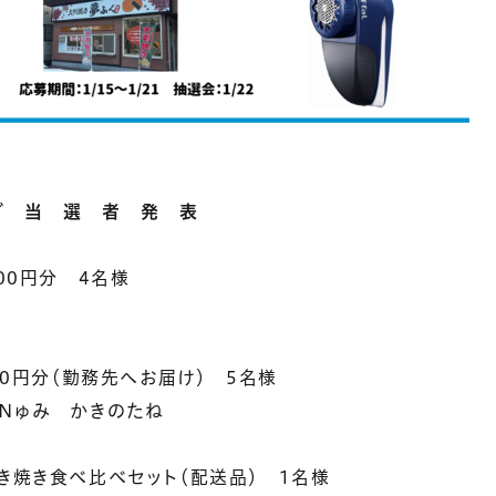
ご 当 選 者 発 表
00円分 4名様
00円分（勤務先へお届け） 5名様
Nゅみ かきのたね
き焼き食べ比べセット（配送品） 1名様