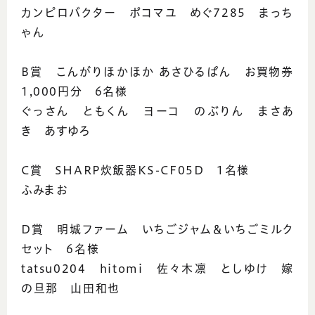
カンピロバクター ポコマユ めぐ7285 まっち
ゃん
B賞 こんがりほかほか あさひるぱん お買物券
1,000円分 6名様
ぐっさん ともくん ヨーコ のぶりん まさあ
き あすゆろ
C賞 SHARP炊飯器KS-CF05D 1名様
ふみまお
D賞 明城ファーム いちごジャム＆いちごミルク
セット 6名様
tatsu0204 hitomi 佐々木凛 としゆけ 嫁
の旦那 山田和也